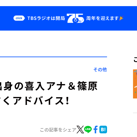
クス
イベント・グッ
ズ
st
YouTube
せ
会社情報
その他
出身の喜入アナ＆篠原
くアドバイス！
この記事をシェア