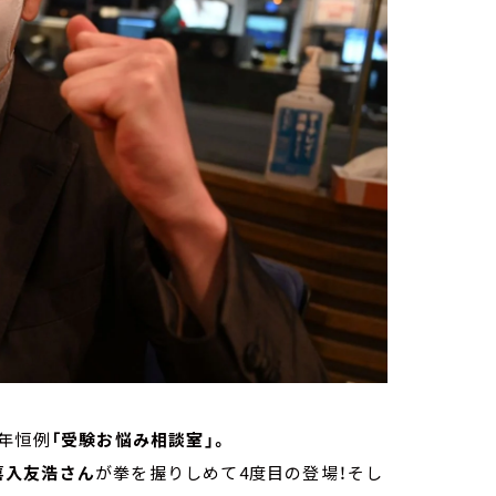
年恒例
「受験お悩み相談室」。
喜入友浩さん
が拳を握りしめて4度目の登場！そし