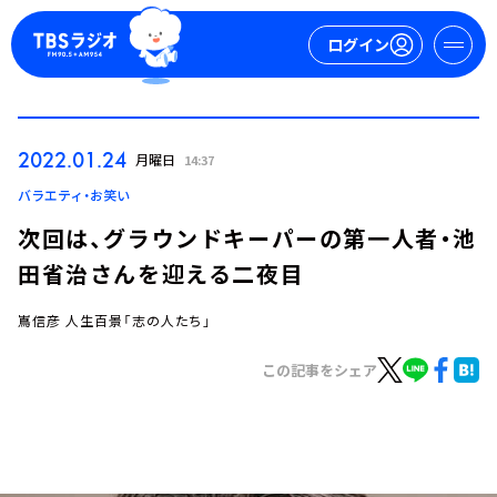
ログイン
マイページ
2022.01.24
月曜日
14:37
新規会員登録
ログイン
バラエティ・お笑い
次回は、グラウンドキーパーの第一人者・池
田省治さんを迎える二夜目
嶌信彦 人生百景「志の人たち」
この記事をシェア
今日の番組表
週間番組表
トピックス
TBS Podcast