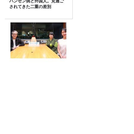
ハンセン病と外国人。見過ご
されてきた二重の差別
水谷豊さん（1）～
スーパーの「からあげ」をフェスに分
類！全15種の2026年版マップが完成
【ME:I】MOMONAさん&TSUZUMIさん
とこねくと🌺