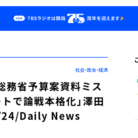
クス
イベント・グッ
ズ
st
YouTube
せ
会社情報
社会・政治・経済
、総務省予算案資料ミス
トで論戦本格化」澤田
/Daily News