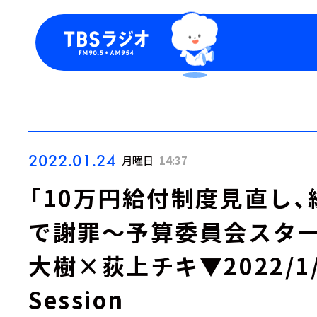
今日の番組表
トピッ
週間番組表
TBS
Podca
お知ら
2022.01.24
月曜日
14:37
「10万円給付制度見直し
で謝罪～予算委員会スター
大樹×荻上チキ▼2022/1/24
Session