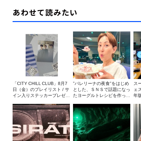
あわせて読みたい
「CITY CHILL CLUB」8月7
”バレリーナの夜食”をはじめ
ス
日（金）のプレイリスト / サ
とした、ＳＮＳで話題になっ
ェス
イン入りステッカープレゼン
たヨーグルトレシピを作って
年
ト有り
みた！