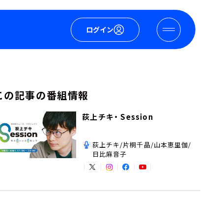
ログイン
この記事の番組情報
荻上チキ・ Session
荻上チキ/片桐千晶/山本恵里伽/
日比麻音子