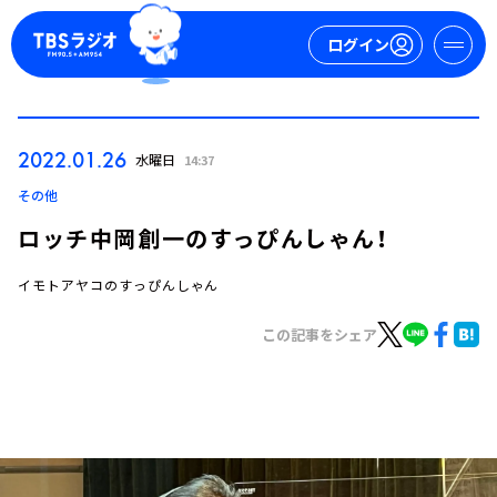
ログイン
マイページ
2022.01.26
水曜日
14:37
新規会員登録
ログイン
その他
ロッチ中岡創一のすっぴんしゃん！
イモトアヤコのすっぴんしゃん
この記事をシェア
今日の番組表
週間番組表
トピックス
TBS Podcast