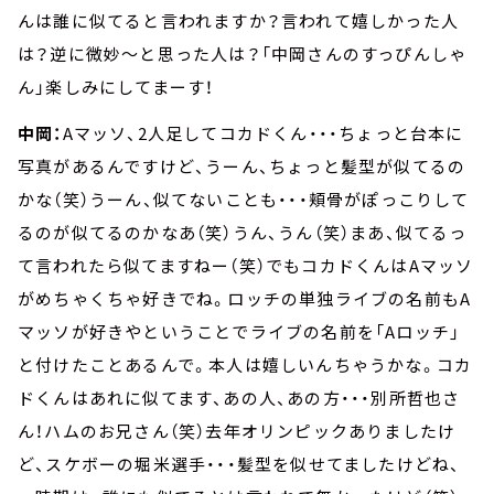
んは誰に似てると言われますか？言われて嬉しかった人
は？逆に微妙～と思った人は？「中岡さんのすっぴんしゃ
ん」楽しみにしてまーす！
中岡：
Aマッソ、2人足してコカドくん・・・ちょっと台本に
写真があるんですけど、うーん、ちょっと髪型が似てるの
かな（笑）うーん、似てないことも・・・頬骨がぽっこりして
るのが似てるのかなあ（笑）うん、うん（笑）まあ、似てるっ
て言われたら似てますねー（笑）でもコカドくんはAマッソ
がめちゃくちゃ好きでね。ロッチの単独ライブの名前もA
マッソが好きやということでライブの名前を「Aロッチ」
と付けたことあるんで。本人は嬉しいんちゃうかな。コカ
ドくんはあれに似てます、あの人、あの方・・・別所哲也さ
ん！ハムのお兄さん（笑）去年オリンピックありましたけ
ど、スケボーの堀米選手・・・髪型を似せてましたけどね、