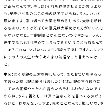
が正解なんです、やっぱ！それを納得させるとか言うより
も、納得させるのはこの先の話ですからね。うん、いいと
思いますよ、思い切って大学を辞めるもあり、大学を続け
るもあり、ですけどぼくの意見は大学続けた方がいいんじ
ゃないかなと。年齢制限とか別にないわけやから。うん、
途中で部活も1回辞めてしまってるということもあるんで
しょ？これね、ヤバいな。人生相談ってあれですね、ホンマ
にその人の人生やからあんまり気軽なこと言えへんけ
ど。
中岡：
ぼくが親の反対を押し切って、またお笑いをやるっ
て言った時は親に殴られましたけどね。親の言う通りに
してたら正解やったんか言うたらそれはわかんないです
からね、うん。親としては真っ当なことを言ってる気がす
るけど。わかんないっすよ、先のことなんて。難しいな、や