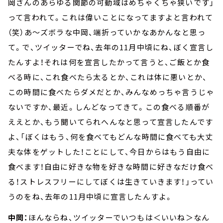
岡さんのあらゆる関節の可動域はめちゃくちゃ狭いです」
って言われて。これは偉いことになってますよと言われて
（笑）あ～ズボラな中岡、端折っていかなあかんなと思っ
て。で、ツイッターでね、去年の11月中頃にね、ぼく宣言し
たんすよ！それは何を宣言したかって言うと、ご飯とか食
べる時に、これ食べたら太るとか、これは体に悪いとか、
この時間に食べたらダメだとか、みんなめっちゃ言うじゃ
ないですか、最近。しんどなってきて。この食べる順番が
ええとか、もう聞いてられへんなと思って宣言したんです
よ、「ぼくはもう、何を食べてもどんな時間に食べても大丈
夫な体をゲットした！ことにして、今日からはもう自由に
食べます！自由に好きな物を好きな時間に好きなだけ食べ
る！ストレスフリーにしてぼくは生きていきます！」ってい
うのをね、去年の11月中頃に宣言したんすよ。
中岡：
ほんならね、ツイッターでいつもは＜いいね＞なん