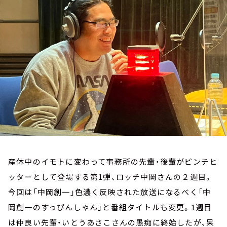
お知らせ
イベント・グッズ
YouTube
会社情報
産休中のイモトに変わって事務所の先輩・後輩がピンチヒ
ッターとして登場する第1弾、ロッチ中岡さんの２週目。
今回は「中岡創一」色濃く反映された放送になるべく「中
岡創一のすっぴんしゃん」と番組タイトルも変更。1週目
は仲良い先輩・いとうあさこさんの愚痴に終始したが、果