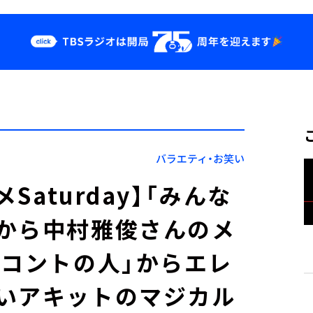
クス
イベント・グッ
ズ
st
YouTube
せ
会社情報
バラエティ・お笑い
Saturday】「みんな
から中村雅俊さんのメ
ろコントの人」からエレ
いアキットのマジカル