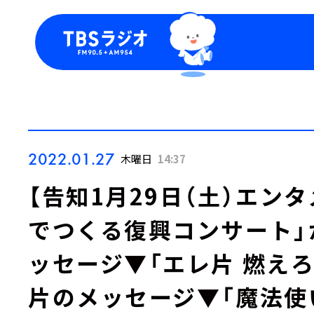
今日の番組表
トピッ
週間番組表
TBS
Podca
お知ら
2022.01.27
木曜日
14:37
【告知1月29日（土）エンタメ
でつくる復興コンサート」
ッセージ▼「エレ片 燃え
片のメッセージ▼「魔法使