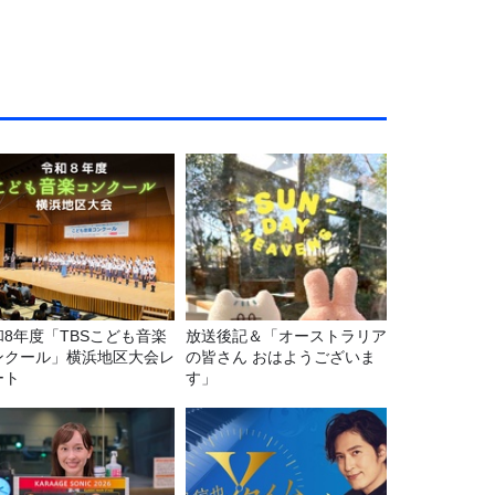
和8年度「TBSこども音楽
放送後記＆「オーストラリア
ンクール」横浜地区大会レ
の皆さん おはようございま
ート
す」