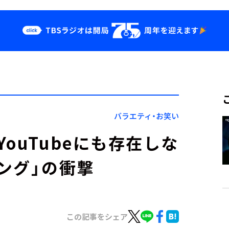
クス
イベント・グッ
ズ
st
YouTube
せ
会社情報
バラエティ・お笑い
ouTubeにも存在しな
ング」の衝撃
この記事をシェア