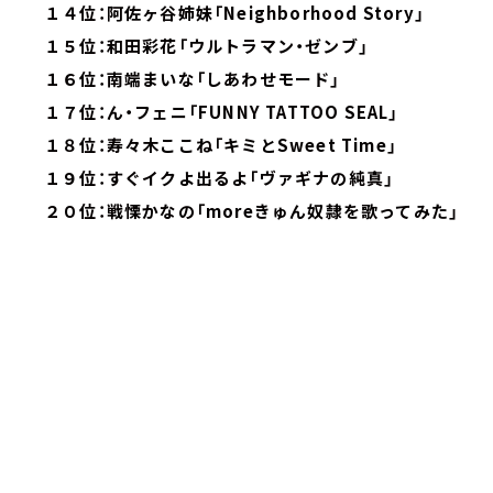
１４位：阿佐ヶ谷姉妹「Neighborhood Story」
１５位：和田彩花「ウルトラマン・ゼンブ」
１６位：南端まいな「しあわせモード」
１７位：ん・フェニ「FUNNY TATTOO SEAL」
１８位：寿々木ここね「キミとSweet Time」
１９位：すぐイクよ出るよ「ヴァギナの純真」
２０位：戦慄かなの「moreきゅん奴隷を歌ってみた」