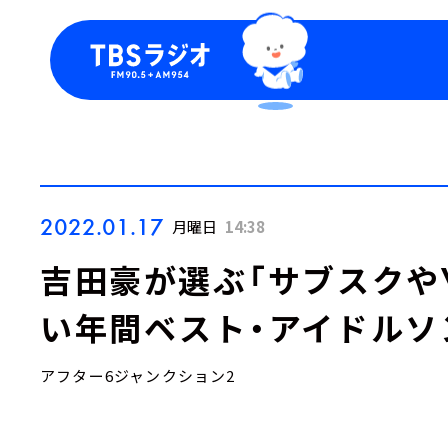
今日の番組表
トピッ
週間番組表
TBS
Podca
お知ら
2022.01.17
月曜日
14:38
吉田豪が選ぶ「サブスクやY
い年間ベスト・アイドルソ
アフター6ジャンクション2