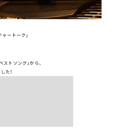
ルチャートーク」
「年間ベストソング」から、
ました！