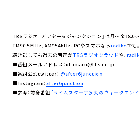
TBSラジオ『アフター６ジャンクション』は月～金18:00～
FM90.5MHz、AM954kHz、PCやスマホなら
radiko
でも
聴き逃しても過去の音声が
TBSラジオクラウド
や、
rad
■番組メールアドレス：utamaru@tbs.co.jp
■番組公式twitter：
@after6junction
■Instagram：
after6junction
■参考：前身番組
「ライムスター宇多丸のウィークエンド・