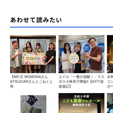
あわせて読みたい
【ME:I】MOMONAさん
ユイカ「一番の強敵！」ラス
令
&TSUZUMIさんとこねくと
ボス小林幸子降臨‼【#277放
コ
🌺
送後記】
ポ