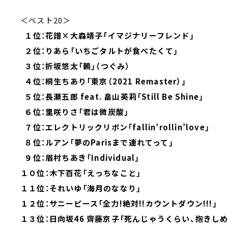
＜ベスト20＞
１位：花譜×大森靖子「イマジナリーフレンド」
２位：りあら「いちごタルトが食べたくて」
３位：折坂悠太「鶫」（つぐみ）
４位：桐生ちあり「東京（2021 Remaster）」
５位：長瀬五郎 feat. 畠山英莉「Still Be Shine」
６位：里咲りさ「君は微炭酸」
７位：エレクトリックリボン「fallin’rollin’love」
８位：ルアン「夢のParisまで連れてって」
９位：眉村ちあき「Individual」
１０位：木下百花「えっちなこと」
１１位：それいゆ「海月のななり」
１２位：サニーピース「全力!絶対!!カウントダウン!!!」
１３位：日向坂46 齊藤京子「死んじゃうくらい、抱きしめ