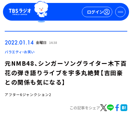
ログイン
マイページ
2022.01.14
金曜日
14:38
新規会員登録
ログイン
バラエティ・お笑い
元NMB48、シンガーソングライター木下百
花の弾き語りライブを宇多丸絶賛【吉田豪
との関係も気になる】
アフター6ジャンクション2
今日の番組表
この記事をシェア
週間番組表
トピックス
TBS Podcast