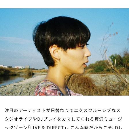
お知らせ
イベント・グッズ
YouTube
会社情報
注目のアーティストが日替わりでエクスクルーシブなス
タジオライブやDJプレイをカマしてくれる贅沢ミュージ
ックゾーン「LIVE & DIRECT」。こんな時だからこそ、DJ、