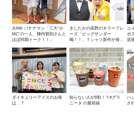
JUNK バナナマン「三大“小
きしたかの高野のキラーフレ
ユ
MC”の一人、陣内智則さんと
ーズ「ビッグサンダー
ボ
ほぼ同期トーク！！」
喝！！」Ｔシャツ新作が発売
送
決定！
ダイキュリーアイスのお味
知らない人が8割！？#グラ
ハ
は…？
ニータ の最前線
さ