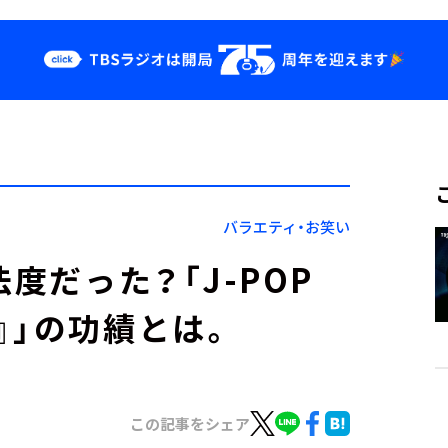
クス
イベント・グッ
ズ
st
YouTube
せ
会社情報
バラエティ・お笑い
度だった？「J-POP
』」の功績とは。
この記事をシェア