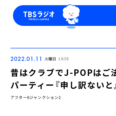
今日の番組表
トピッ
週間番組表
TBS
Podca
お知ら
2022.01.11
火曜日
14:38
昔はクラブでJ-POPはご法
パーティー『申し訳ないと
アフター6ジャンクション2