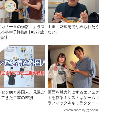
イカ「一番の強敵！」ラス
山里「麻辣湯でなめられたく
ス小林幸子降臨‼【#277放
ない」
後記】
ンセン病と外国人。見過ご
画面を魅力的にするエフェク
れてきた二重の差別
トを作る！ゲストはゲームグ
ラフィック＆キャラクター専
攻の遠藤里桜さん！
Recommended by