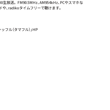
放送。 FM90.5MHz、AM954kHz、PCやスマホな
ド
や、
radikoタイムフリー
で聴けます。
ッフル（タマフル）」HP