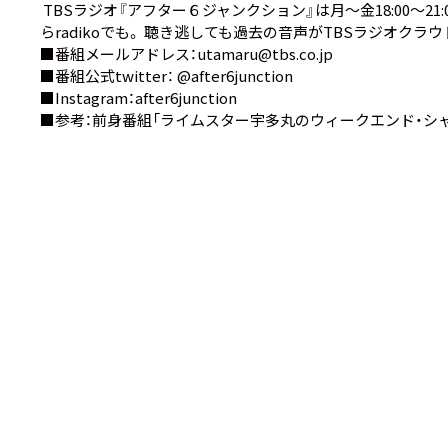
TBSラジオ『アフター６ジャンクション』は月～金18:00～21:00生
ら
radiko
でも。 聴き逃しても過去の音声が
TBSラジオクラウ
■番組メールアドレス：utamaru@tbs.co.jp
■番組公式twitter：
@after6junction
■Instagram：
after6junction
■参考：前身番組
「ライムスター宇多丸のウィークエンド・シャ