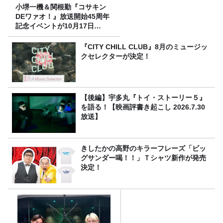
小堺一機＆関根勤『コサキン
DEワァオ！』放送開始45周年
記念イベントが10月17日
（土）に開催決定！本日より
FC先行受付スタート！
『CITY CHILL CLUB』8月のミュージッ
クセレクターが決定！
【後編】宇多丸『トイ・ストーリー５』
を語る！【映画評書き起こし 2026.7.30
放送】
きしたかの高野のキラーフレーズ「ビッ
グサンダー喝！！」Ｔシャツ新作が発売
決定！