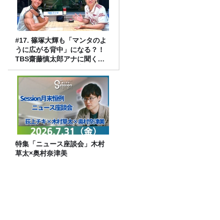
#17. 篠塚大輝も「マンタのよ
うに広がる背中」になる？！
TBS齋藤慎太郎アナに聞くメ
ンズフィジークの魅力！！
特集「ニュース座談会」木村
草太×奥村奈津美
「CITY CHILL CLUB」7月31日（金）の
プレイリスト