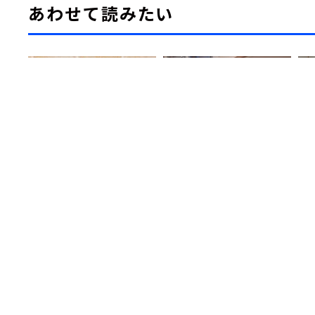
あわせて読みたい
【100円ショップで買え
JUNK バナナマン「梅澤美波
リ
る！】スースー系ボディシー
さん、乃木坂卒業後初登場も
ジ
ト頂上決戦２０２６
バナナムーン名物“アレ”を喰
に挑
らう」