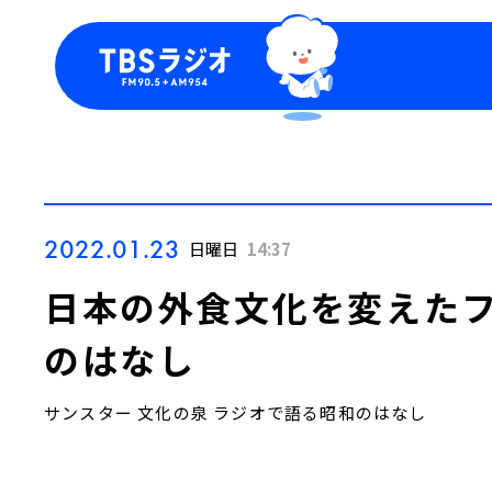
今日の番組表
トピッ
週間番組表
TBS
Podca
お知ら
2022.01.23
日曜日
14:37
日本の外食文化を変えた
のはなし
サンスター 文化の泉 ラジオで語る昭和のはなし