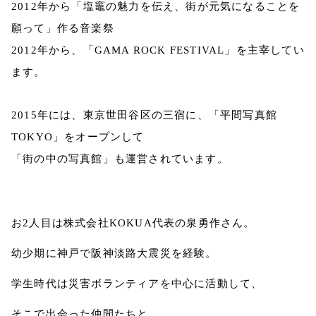
2012
年から「塩竈の魅力を伝え、街が元気になることを
願って」作る音楽祭
2012
年から、「
GAMA ROCK FESTIVAL
」を主宰してい
ます。
2015
年には、東京世田谷区の三宿に、「平間写真館
TOKYO
」をオープンして
「街の中の写真館」も運営されています。
お
2
人目は株式会社
KOKUA
代表の泉勇作さん。
幼少期に神戸で阪神淡路大震災を経験。
学生時代は災害ボランティアを中心に活動して、
そこで出会った仲間たちと、