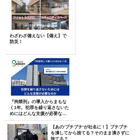
わざわざ備えない【備え】で
防災！
『拘禁刑』の導入からまもな
く1年。犯罪を繰り返さないた
めにはどんな支援が必要なの
か
【あの‘プチプチ‘が社名に！】プチプチ
を潰してから捨てる？そのまま潰さずに
捨てる？