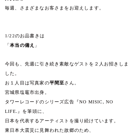
毎週、さまざまなお客さまをお迎えします。
1/22
のお品書きは
「
本当の備え
」
今回も、先週に引き続き素敵なゲストを２人お招きしま
した。
お１人目は写真家の
平間至
さん。
宮城県塩竈市出身。
タワーレコードのシリーズ広告『
NO MISIC, NO
LIFE.
』を筆頭に、
日本を代表するアーティストを撮り続けています。
東日本大震災に見舞われた故郷のため、