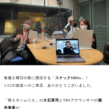
お知らせ
イベント・グッズ
YouTube
会社情報
毎週土曜日の夜に開店する「
スナック
SDGs
」！
1/22
の放送へのご来店、ありがとうございました。
「再エネソムリエ」の
大石英司
と
TBS
アナウンサーの
堀
井美香
が