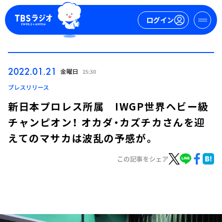
ログイン
マイページ
2022.01.21
金曜日
15:30
新規会員登録
ログイン
プレスリリース
新日本プロレス所属 IWGP世界ヘビー級
チャンピオン！ オカダ・カズチカさんを迎
えてのマサカは波乱の予感が。
この記事をシェア
今日の番組表
週間番組表
トピックス
TBS Podcast