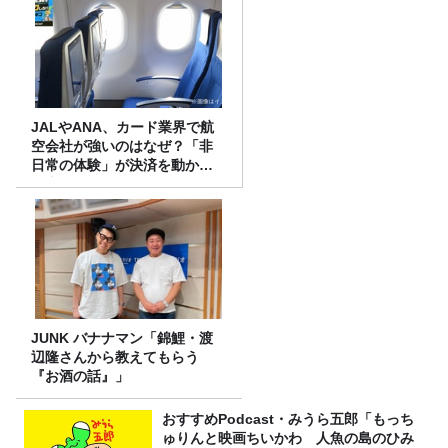
JALやANA、カード業界で航
空会社が強いのはなぜ？「非
日常の体験」が決済を動かす
理由
JUNK バナナマン「錦鯉・渡
辺隆さんから教えてもらう
『お酒の話』」
おすすめPodcast・みうら五郎「もっち
ゅりんと映画ちいかわ 人魚の島のひみ