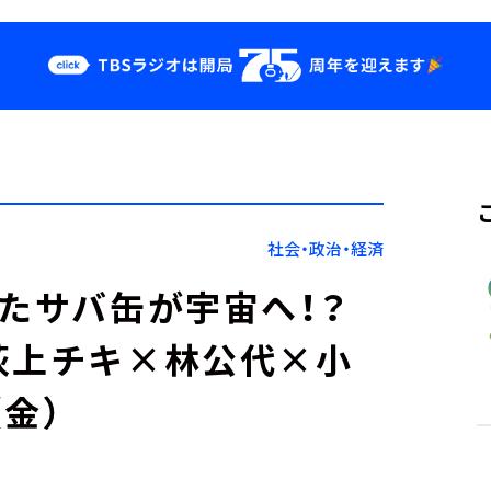
クス
イベント・グッ
ズ
st
YouTube
せ
会社情報
社会・政治・経済
ったサバ缶が宇宙へ！？
荻上チキ×林公代×小
（金）