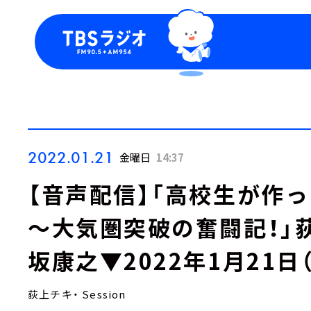
今日の番組表
トピッ
週間番組表
TBS
Podca
お知ら
2022.01.21
金曜日
14:37
【音声配信】「高校生が作
～大気圏突破の奮闘記！」
坂康之▼2022年1月21日
荻上チキ・ Session