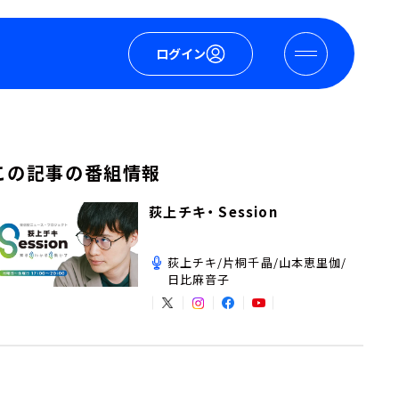
ログイン
この記事の番組情報
荻上チキ・ Session
荻上チキ/片桐千晶/山本恵里伽/
日比麻音子