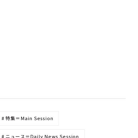
# 特集＝Main Session
# ニュース＝Daily News Session