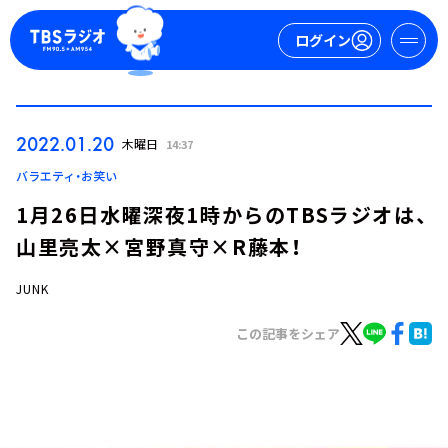
ログイン
マイページ
2022.01.20
木曜日
14:37
新規会員登録
ログイン
バラエティ・お笑い
1月26日水曜深夜1時からのTBSラジオは、
山里亮太×宮野真守×R藤本！
JUNK
この記事をシェア
今日の番組表
週間番組表
トピックス
TBS Podcast