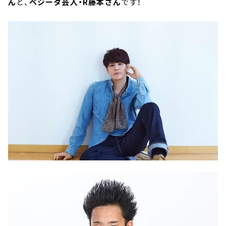
ん
と、
ベジータ芸人・R藤本さん
です！