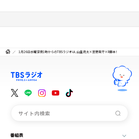
1月26日水曜深夜1時からのTBSラジオは、山里亮太×宮野真守×R藤本！
番組表