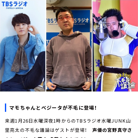
お知らせ
イベント・グッズ
YouTube
会社情報
マモちゃんとベジータが不毛に登場！
来週1月26日水曜深夜1時からのTBSラジオ水曜JUNK山
里亮太の不毛な議論はゲストが登場！
声優の宮野真守さ