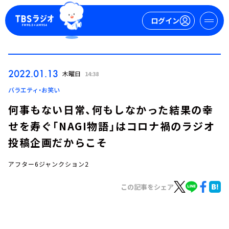
ログイン
マイページ
2022.01.13
木曜日
14:38
新規会員登録
ログイン
バラエティ・お笑い
何事もない日常、何もしなかった結果の幸
せを寿ぐ「NAGI物語」はコロナ禍のラジオ
投稿企画だからこそ
アフター6ジャンクション2
今日の番組表
この記事をシェア
週間番組表
トピックス
TBS Podcast