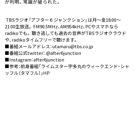
が判明。常識が破られた。
TBSラジオ『アフター６ジャンクション』は月～金18:00～
21:00生放送。 FM90.5MHz、AM954kHz、PCやスマホなら
radiko
でも。 聴き逃しても過去の音声が
TBSラジオクラウド
や、
radikoタイムフリー
で聴けます。
■番組メールアドレス：utamaru@tbs.co.jp
■番組公式twitter：
@after6junction
■Instagram：
after6junction
■参考：前身番組
「ライムスター宇多丸のウィークエンド・シャ
ッフル（タマフル）」HP