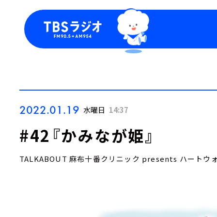
今日の番組表
トピッ
週間番組表
TBS
Podca
お知ら
2022.01.19
水曜日
14:37
#42『かみなが姫』
TALKABOUT 麻布十番クリニック presents ハー