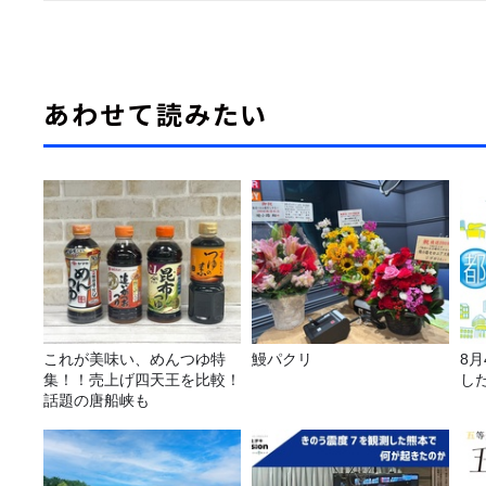
あわせて読みたい
これが美味い、めんつゆ特
鰻パクリ
8
集！！売上げ四天王を比較！
し
話題の唐船峡も