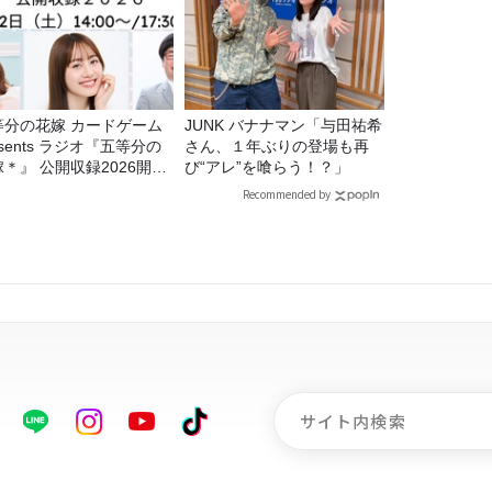
等分の花嫁 カードゲーム
JUNK バナナマン「与田祐希
esents ラジオ『五等分の
さん、１年ぶりの登場も再
＊』 公開収録2026開催
び“アレ”を喰らう！？」
定！
Recommended by