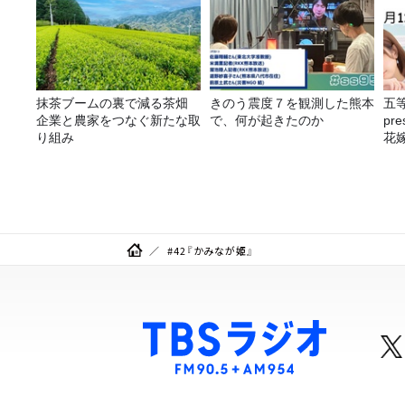
抹茶ブームの裏で減る茶畑
きのう震度７を観測した熊本
五
企業と農家をつなぐ新たな取
で、何が起きたのか
pr
り組み
花嫁
決
#42『かみなが姫』