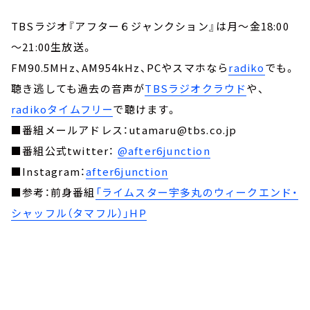
TBSラジオ『アフター６ジャンクション』は月～金18:00
～21:00生放送。
FM90.5MHz、AM954kHz、PCやスマホなら
radiko
でも。
聴き逃しても過去の音声が
TBSラジオクラウド
や、
radikoタイムフリー
で聴けます。
■番組メールアドレス：utamaru@tbs.co.jp
■番組公式twitter：
@after6junction
■Instagram：
after6junction
■参考：前身番組
「ライムスター宇多丸のウィークエンド・
シャッフル（タマフル）」HP