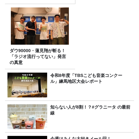
ダウ90000・蓮見翔が斬る！
「ラジオ流行ってない」発言
の真意
令和8年度「TBSこども音楽コンクー
ル」練馬地区大会レポート
知らない人が8割！？#グラニータ の最前
線
今週はみんな大好きメール回！