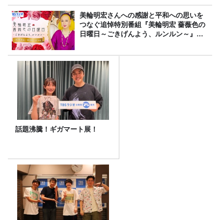
美輪明宏さんへの感謝と平和への思いを
つなぐ追悼特別番組『美輪明宏 薔薇色の
日曜日～ごきげんよう、ルンルン～』
8/9（日）16時放送
話題沸騰！ギガマート展！