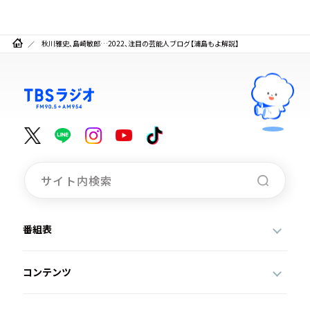
秋川雅史、島崎敏郎…2022、注目の芸能人ブログ【浦島もよ解説】
番組表
コンテンツ