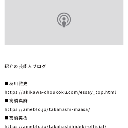
紹介の芸能人ブログ
■秋川雅史
https://akikawa-choukoku.com/essay_top.html
■高橋真麻
https://ameblo.jp/takahashi-maasa/
■高橋英樹
https://ameblo.jp/takahashihideki-official/