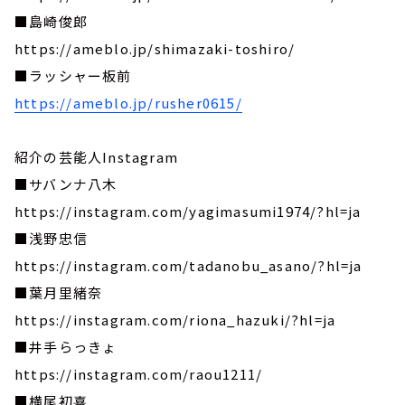
■島崎俊郎
https://ameblo.jp/shimazaki-toshiro/
■ラッシャー板前
https://ameblo.jp/rusher0615/
紹介の芸能人Instagram
■サバンナ八木
https://instagram.com/yagimasumi1974/?hl=ja
■浅野忠信
https://instagram.com/tadanobu_asano/?hl=ja
■葉月里緒奈
https://instagram.com/riona_hazuki/?hl=ja
■井手らっきょ
https://instagram.com/raou1211/
■横尾初喜