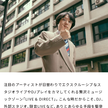
お知らせ
イベント・グッズ
YouTube
会社情報
注目のアーティストが日替わりでエクスクルーシブなス
タジオライブやDJプレイをカマしてくれる贅沢ミュージ
ックゾーン「LIVE & DIRECT」。こんな時だからこそ、DJ、
外部スタジオ、録音LIVEなど、ありとあらゆる手段を駆使