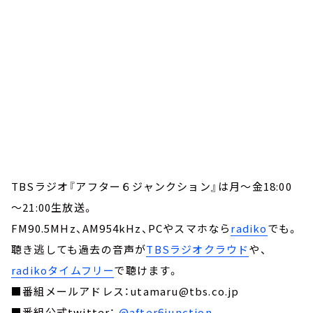
TBSラジオ『アフター６ジャンクション』は月～金18:00
～21:00生放送。
FM90.5MHz、AM954kHz、PCやスマホなら
radiko
でも。
聴き逃しても過去の音声が
TBSラジオクラウド
や、
radikoタイムフリー
で聴けます。
■番組メールアドレス：utamaru@tbs.co.jp
■番組公式twitter：
@after6junction