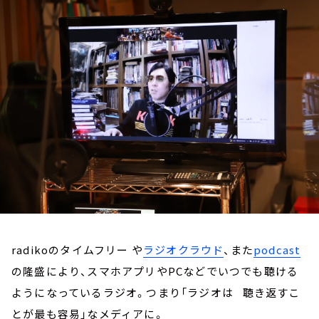
お知らせ
イベント・グッズ
YouTube
会社情報
radikoのタイムフリー や
ラジオクラウド
、また
podcast
の隆盛により、スマホアプリやPCなどでいつでも聴ける
ようになっているラジオ。つまり「ラジオは 聴き返すこ
とが最も容易」なメディアに。