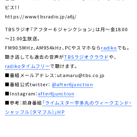
ビス！！
https://www.tbsradio.jp/a6j/
TBSラジオ『アフター６ジャンクション』は月～金18:00
～21:00生放送。
FM90.5MHz、AM954kHz、PCやスマホなら
radiko
でも。
聴き逃しても過去の音声が
TBSラジオクラウド
や、
radikoタイムフリー
で聴けます。
■番組メールアドレス：utamaru@tbs.co.jp
■番組公式twitter：
@after6junction
■Instagram：
after6junction
■参考：前身番組
「ライムスター宇多丸のウィークエンド・
シャッフル（タマフル）」HP