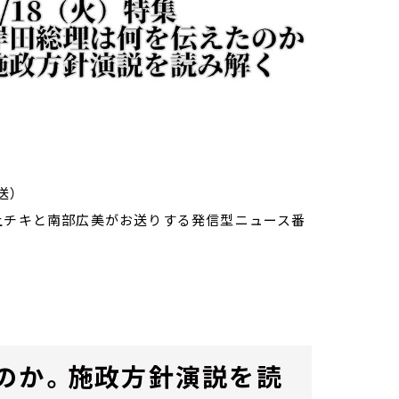
送）
家・荻上チキと南部広美がお送りする発信型ニュース番
のか。施政方針演説を読