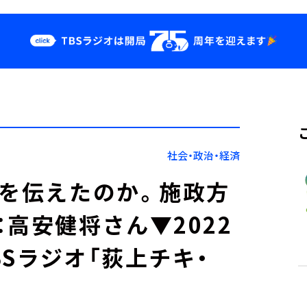
クス
イベント・グッ
ズ
st
YouTube
せ
会社情報
社会・政治・経済
何を伝えたのか。施政方
高安健将さん▼2022
BSラジオ「荻上チキ・