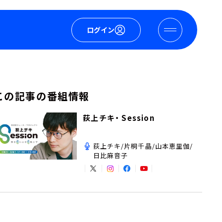
ログイン
この記事の番組情報
荻上チキ・ Session
荻上チキ/片桐千晶/山本恵里伽/
日比麻音子