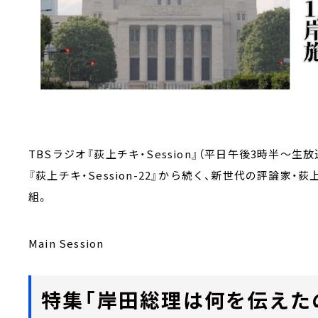
TBSラジオ『荻上チキ・Session』（平日午後3時半～生放
『荻上チキ・Session-22』から続く、新世代の評論
組。
Main Session
特集「岸田総理は何を伝えた