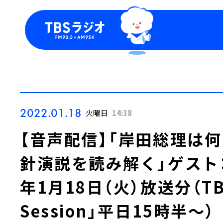
今日の番組表
トピッ
週間番組表
TBS
Podca
お知ら
2022.01.18
火曜日
14:38
【音声配信】「岸田総理は
針演説を読み解く」ゲスト：
年1月18日（火）放送分（T
Session」平日15時半～）