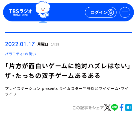
ログイン
マイページ
2022.01.17
月曜日
14:38
新規会員登録
ログイン
バラエティ・お笑い
「片方が面白いゲームに絶対ハズレはない」
ザ・たっちの双子ゲームあるある
プレイステーション presents ライムスター宇多丸とマイゲーム・マイ
ライフ
この記事をシェア
今日の番組表
週間番組表
トピックス
TBS Podcast