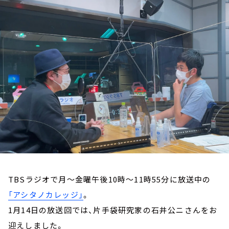
お知らせ
イベント・グッズ
YouTube
会社情報
TBSラジオで月～金曜午後10時～11時55分に放送中の
「アシタノカレッジ」
。
1月14日の放送回では、片手袋研究家の石井公ニさんをお
迎えしました。