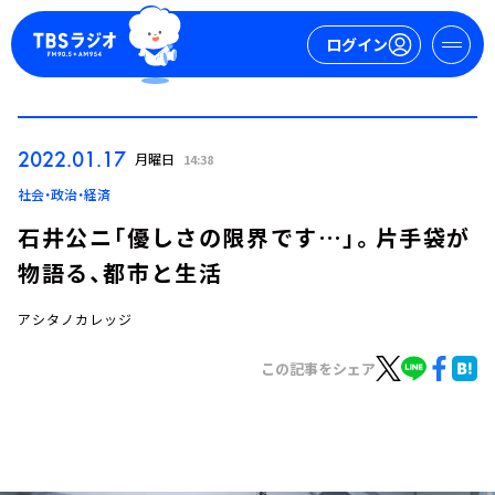
ログイン
マイページ
2022.01.17
月曜日
14:38
新規会員登録
ログイン
社会・政治・経済
石井公ニ「優しさの限界です…」。片手袋が
物語る、都市と生活
アシタノカレッジ
この記事をシェア
今日の番組表
週間番組表
トピックス
TBS Podcast