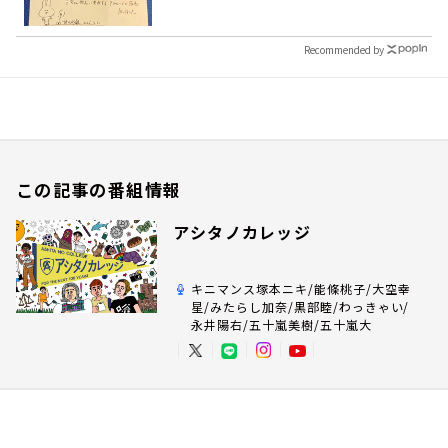
Recommended by
この記事の番組情報
アシタノカレッジ
キニマンス塚本ニキ/能條桃子/大空幸
星/みたらし加奈/黒部睦/わっきゃい/
永井陽右/五十嵐美樹/五十嵐大