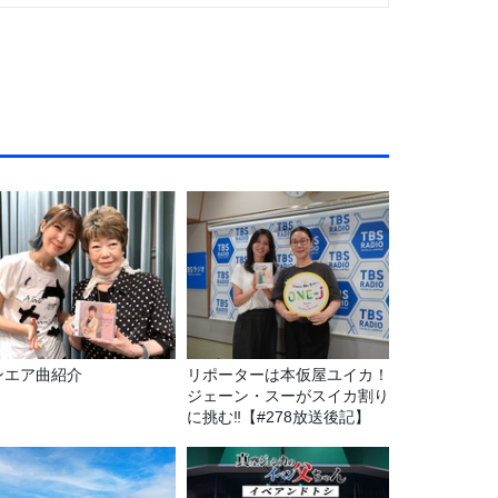
ンエア曲紹介
リポーターは本仮屋ユイカ！
ジェーン・スーがスイカ割り
に挑む‼【#278放送後記】