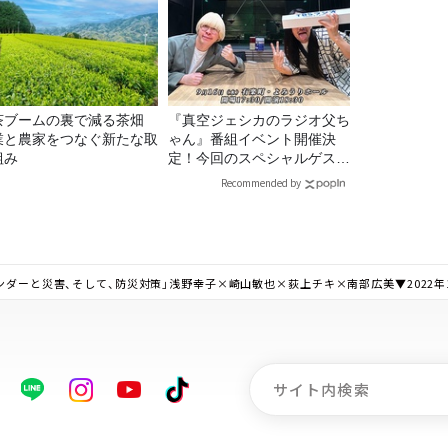
茶ブームの裏で減る茶畑
『真空ジェシカのラジオ父ち
業と農家をつなぐ新たな取
ゃん』番組イベント開催決
組み
定！今回のスペシャルゲスト
は、タカアンドトシ！
Recommended by
ンダーと災害、そして、防災対策」浅野幸子×崎山敏也×荻上チキ×南部広美▼2022年1