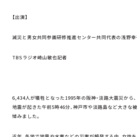
【出演】
減災と男女共同参画研修推進センター共同代表の浅野幸
TBSラジオ崎山敏也記者
6,434人が犠牲となった1995年の阪神・淡路大震災から
地震が起きた午前5時46分、神戸市や淡路島など大きな
悼みました。
近年、各地で地震や水害などの災害が頻発する中、女性