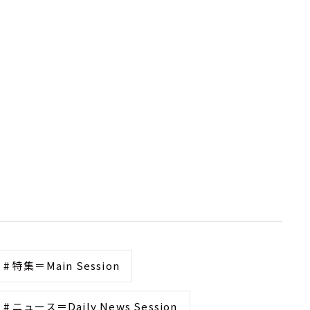
# 特集＝Main Session
# ニュース＝Daily News Session