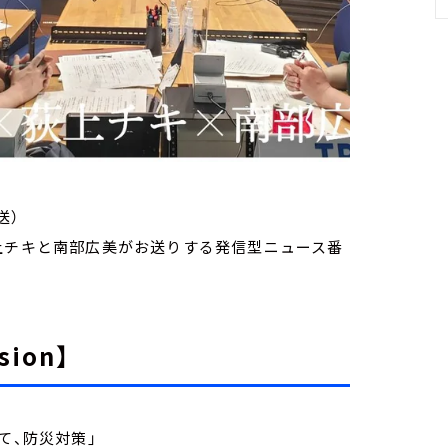
送）
家・荻上チキと南部広美がお送りする発信型ニュース番
sion】
て、防災対策」