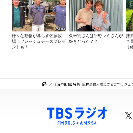
様々な動物が暮らす佐藤牧
久米宏さんは平野レミさんが
抹
場！フレッシュチーズプレゼ
好きだった？？
企
ントも！
り
【音声配信】特集「阪神淡路大震災から27年。ジェ