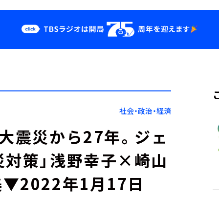
クス
イベント・グッ
ズ
st
YouTube
せ
会社情報
社会・政治・経済
大震災から27年。ジェ
災対策」浅野幸子×崎山
2022年1月17日