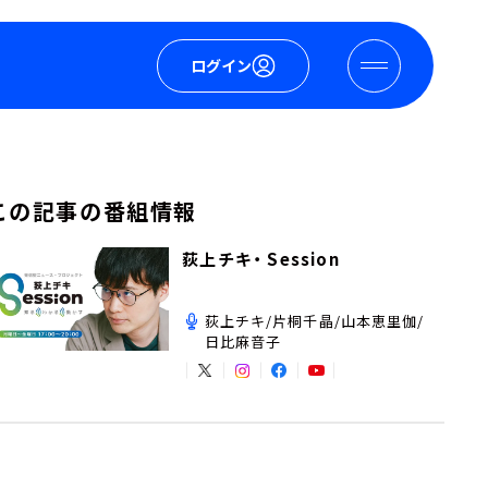
ログイン
この記事の番組情報
荻上チキ・ Session
荻上チキ/片桐千晶/山本恵里伽/
日比麻音子