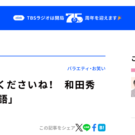
クス
イベント・グッ
ズ
st
YouTube
せ
会社情報
バラエティ・お笑い
くださいね！ 和田秀
語」
この記事をシェア