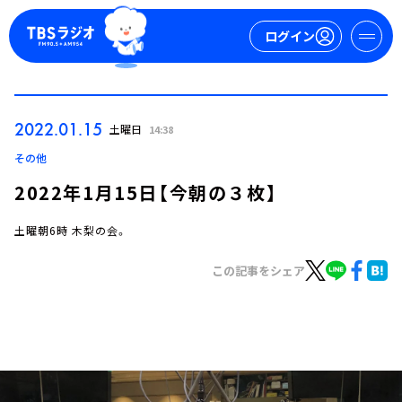
ログイン
マイページ
2022.01.15
土曜日
14:38
新規会員登録
ログイン
その他
2022年1月15日【今朝の３枚】
土曜朝6時 木梨の会。
この記事をシェア
今日の番組表
週間番組表
トピックス
TBS Podcast