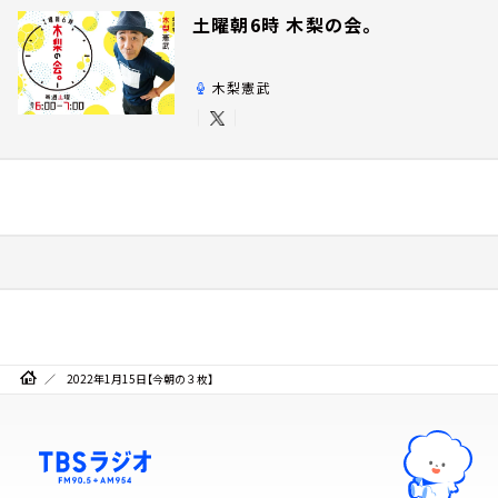
土曜朝6時 木梨の会。
木梨憲武
2022年1月15日【今朝の３枚】