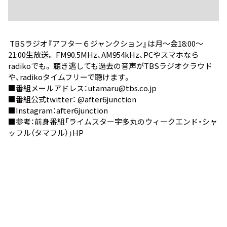
TBSラジオ『アフター６ジャンクション』は月～金18:00～
21:00生放送。 FM90.5MHz、AM954kHz、PCやスマホなら
radiko
でも。 聴き逃しても過去の音声が
TBSラジオクラウド
や、
radikoタイムフリー
で聴けます。
■番組メールアドレス：utamaru@tbs.co.jp
■番組公式twitter：
@after6junction
■Instagram：
after6junction
■参考：前身番組
「ライムスター宇多丸のウィークエンド・シャ
ッフル（タマフル）」HP