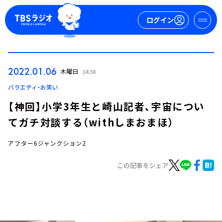
ログイン
マイページ
2022.01.06
木曜日
14:38
新規会員登録
ログイン
バラエティ・お笑い
【神回】小学3年生と崎山記者、宇宙につい
てガチ対談する（withしまおまほ）
アフター6ジャンクション2
この記事をシェア
今日の番組表
週間番組表
トピックス
TBS Podcast