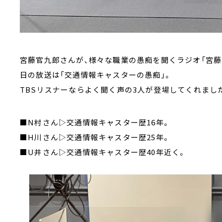
宮藤官九郎さんが、様々な職業の愚痴を聞くラジオ「宮藤
日の放送は「交通情報キャスターの愚痴」。
TBSリスナーならよく聞く声の3人が登場してくれまし
■N村さん▷交通情報キャスター歴16年。
■H川さん▷交通情報キャスター歴25年。
■U井さん▷交通情報キャスター歴40年近く。