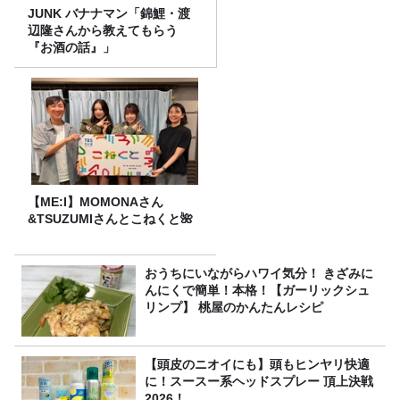
JUNK バナナマン「錦鯉・渡
辺隆さんから教えてもらう
『お酒の話』」
【ME:I】MOMONAさん
&TSUZUMIさんとこねくと🌺
おうちにいながらハワイ気分！ きざみに
んにくで簡単！本格！【ガーリックシュ
リンプ】 桃屋のかんたんレシピ
【頭皮のニオイにも】頭もヒンヤリ快適
に！スースー系ヘッドスプレー 頂上決戦
2026！