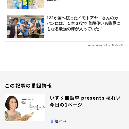
122か国へ渡ったイモトアヤコさんのカ
バンには、１本３役で 普段使いも防災に
もなる最強の棒が入っていた！
Recommended by
この記事の番組情報
いすゞ自動車 presents 檀れい
今日の1ページ
檀れい