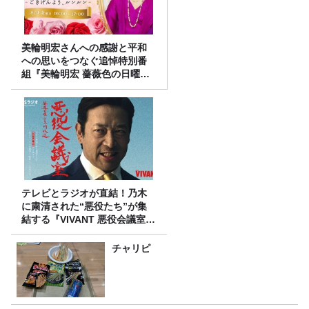
美輪明宏さんへの感謝と平和
への思いをつなぐ追悼特別番
組『美輪明宏 薔薇色の日曜日
～ごきげんよう、ルンルン
～』8/9（日）16時放送
テレビとラジオが直結！乃木
に粛清された“悪役たち”が集
結する『VIVANT 悪役会議室』
7/26(日)23時スタート！
チャリピ