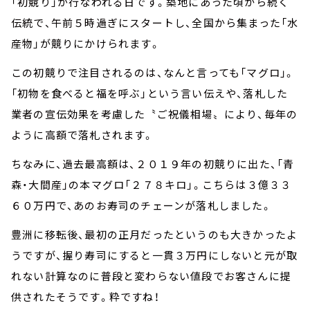
「初競り」が行なわれる日です。築地にあった頃から続く
伝統で、午前５時過ぎにスタートし、全国から集まった「水
産物」が競りにかけられます。
この初競りで注目されるのは、なんと言っても「マグロ」。
「初物を食べると福を呼ぶ」という言い伝えや、落札した
業者の宣伝効果を考慮した〝ご祝儀相場〟により、毎年の
ように高額で落札されます。
ちなみに、過去最高額は、２０１９年の初競りに出た、「青
森・大間産」の本マグロ「２７８キロ」。こちらは３億３３
６０万円で、あのお寿司のチェーンが落札しました。
豊洲に移転後、最初の正月だったというのも大きかったよ
うですが、握り寿司にすると一貫３万円にしないと元が取
れない計算なのに普段と変わらない値段でお客さんに提
供されたそうです。粋ですね！