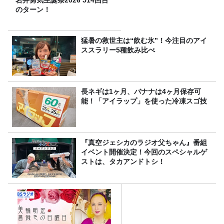
岩井勇気生誕祭2026 514回目
のターン！
猛暑の救世主は“飲む氷”！今注目のアイ
ススラリー5種飲み比べ
長ネギは1ヶ月、バナナは4ヶ月保存可
能！「アイラップ」を使った冷凍スゴ技
『真空ジェシカのラジオ父ちゃん』番組
イベント開催決定！今回のスペシャルゲ
ストは、タカアンドトシ！