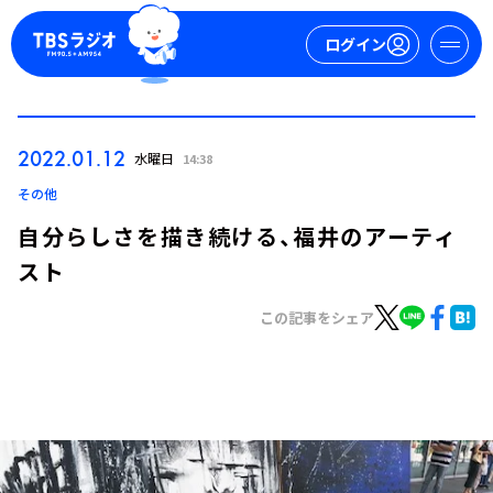
ログイン
マイページ
2022.01.12
水曜日
14:38
新規会員登録
ログイン
その他
自分らしさを描き続ける、福井のアーティ
スト
この記事をシェア
今日の番組表
週間番組表
トピックス
TBS Podcast