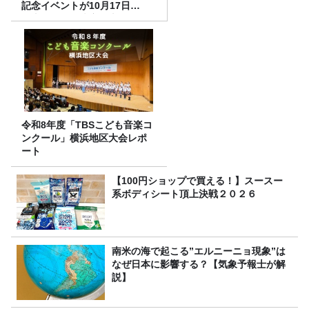
記念イベントが10月17日
（土）に開催決定！本日より
FC先行受付スタート！
令和8年度「TBSこども音楽コ
ンクール」横浜地区大会レポ
ート
【100円ショップで買える！】スースー
系ボディシート頂上決戦２０２６
南米の海で起こる”エルニーニョ現象”は
なぜ日本に影響する？【気象予報士が解
説】