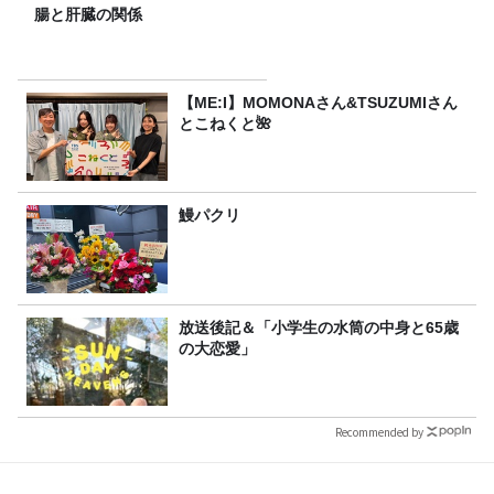
腸と肝臓の関係
【ME:I】MOMONAさん&TSUZUMIさん
とこねくと🌺
鰻パクリ
放送後記＆「小学生の水筒の中身と65歳
の大恋愛」
Recommended by