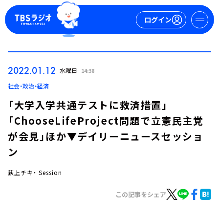
ログイン
マイページ
2022.01.12
水曜日
14:38
新規会員登録
ログイン
社会・政治・経済
「大学入学共通テストに救済措置」
「ChooseLifeProject問題で立憲民主党
が会見」ほか▼デイリーニュースセッショ
ン
荻上チキ・ Session
今日の番組表
週間番組表
この記事をシェア
トピックス
TBS Podcast