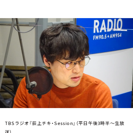
お知らせ
イベント・グッズ
YouTube
会社情報
TBSラジオ『荻上チキ・Session』（平日午後3時半～生放
送）