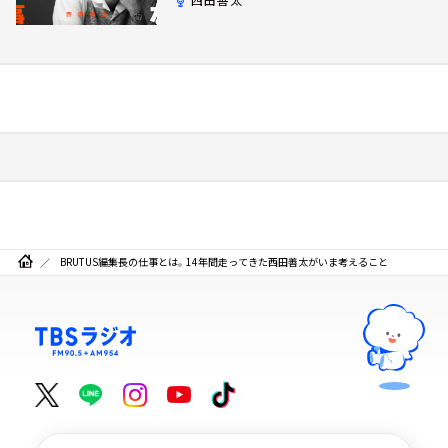
BRUTUS編集長の仕事とは。14年間走ってきた西田善太がいま考えること