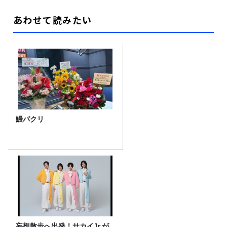
あわせて読みたい
鰻パクリ
妄想散歩へ出発！サカイJr.が