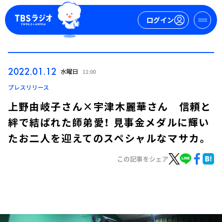
ログイン
マイページ
2022.01.12
水曜日
11:00
新規会員登録
ログイン
プレスリリース
上野由岐子さん×宇津木麗華さん 信頼と
絆で結ばれた師弟愛！ 見事金メダルに輝い
たお二人を迎えてのスペシャルなマサカ。
この記事をシェア
今日の番組表
週間番組表
トピックス
TBS Podcast