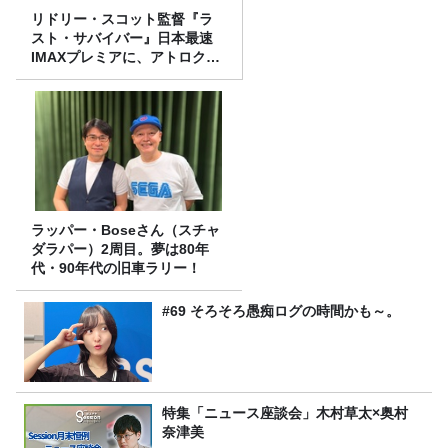
リドリー・スコット監督『ラ
スト・サバイバー』日本最速
IMAXプレミアに、アトロクリ
スナー60名をご招待！
ラッパー・Boseさん（スチャ
ダラパー）2周目。夢は80年
代・90年代の旧車ラリー！
#69 そろそろ愚痴ログの時間かも～。
特集「ニュース座談会」木村草太×奥村
奈津美