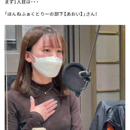
まず1人目は・・・
「ほんねふぁくとりーの部下【あおい】」さん！