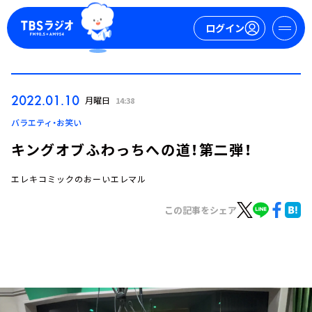
ログイン
マイページ
2022.01.10
月曜日
14:38
新規会員登録
ログイン
バラエティ・お笑い
キングオブふわっちへの道！第二弾！
エレキコミックのおーいエレマル
この記事をシェア
今日の番組表
週間番組表
トピックス
TBS Podcast