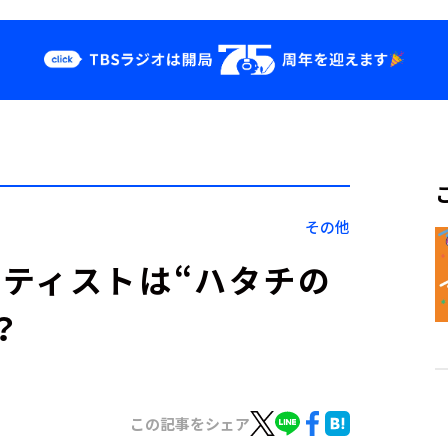
クス
イベント・グッ
ズ
st
YouTube
せ
会社情報
その他
ティストは“ハタチの
？
この記事をシェア