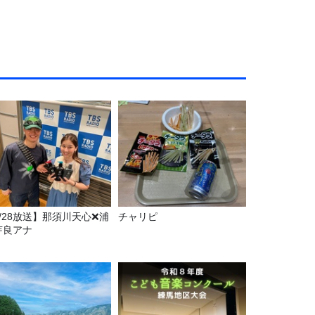
7/28放送】那須川天心❌浦
チャリピ
芽良アナ