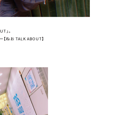
UT」。
ねお TALK ABOUT】