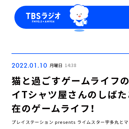
今日の番組表
トピッ
週間番組表
TBS
Podca
お知ら
2022.01.10
月曜日
14:38
猫と過ごすゲームライフの
イTシャツ屋さんのしば
在のゲームライフ！
プレイステーション presents ライムスター宇多丸と