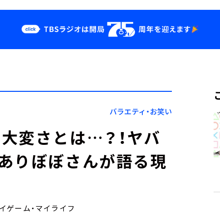
クス
イベント・グッ
ズ
st
YouTube
せ
会社情報
バラエティ・お笑い
大変さとは…？！ヤバ
たありぼぼさんが語る現
マイゲーム・マイライフ