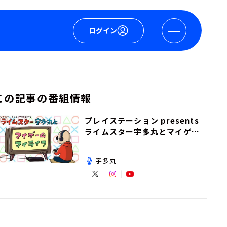
ログイン
この記事の番組情報
プレイステーション presents
ライムスター宇多丸とマイゲー
ム・マイライフ
宇多丸