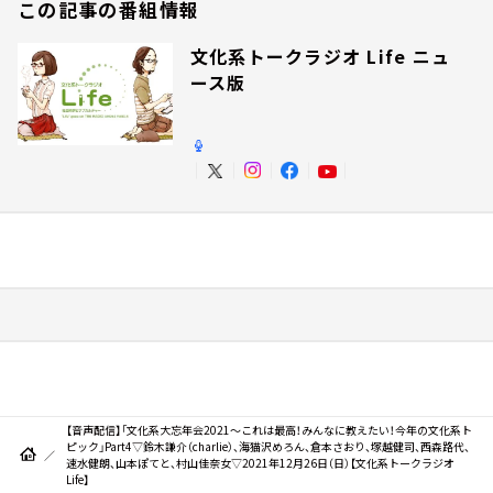
この記事の番組情報
文化系トークラジオ Life ニュ
ース版
【音声配信】「文化系大忘年会2021～これは最高！みんなに教えたい！今年の文化系ト
ピック」Part4▽鈴木謙介（charlie）、海猫沢めろん、倉本さおり、塚越健司、西森路代、
速水健朗、山本ぽてと、村山佳奈女▽2021年12月26日（日）【文化系トークラジオ
Life】