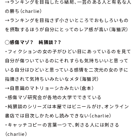
→ランキングを目指したら結局、一芸のある人と有名な人
の勝ち（charlie）
→ランキングを目指さず小さいところでおもしろいもの
を摂取するほうが自分にとってのレア感が高い（海猫沢）
◯感傷マゾ？ 純猥談？？
・フィクションの女の子がひどい目にあっているのを見て
自分が傷ついているのにそれすらも気持ちいいと思って
いる自分はひどいと思っている感情を二次元の女の子に
指摘されて気持ちいみたいなメタ（海猫沢）
→自意識のマトリョーシカみたい（倉本）
・感傷マゾ研究会が各地の大学でできている
・純猥談のシリーズは本屋ではビニールがけ、オンライン
書店では目次しかためし読みできない（charlie）
・キャッチコピーの言葉一つで、刺さる人には刺さる
（charlie）