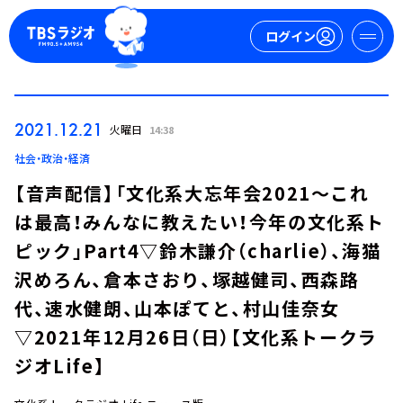
ログイン
マイページ
2021.12.21
火曜日
14:38
新規会員登録
ログイン
社会・政治・経済
【音声配信】「文化系大忘年会2021～これ
は最高！みんなに教えたい！今年の文化系ト
ピック」Part4▽鈴木謙介（charlie）、海猫
沢めろん、倉本さおり、塚越健司、西森路
代、速水健朗、山本ぽてと、村山佳奈女
今日の番組表
▽2021年12月26日（日）【文化系トークラ
週間番組表
ジオLife】
トピックス
TBS Podcast