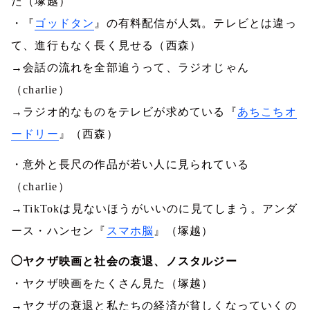
た（塚越）
・『
ゴッドタン
』の有料配信が人気。テレビとは違っ
て、進行もなく長く見せる（西森）
→会話の流れを全部追うって、ラジオじゃん
（
charlie
）
→ラジオ的なものをテレビが求めている『
あちこちオ
ードリー
』（西森）
・意外と長尺の作品が若い人に見られている
（
charlie
）
→
TikTok
は見ないほうがいいのに見てしまう。アンダ
ース・ハンセン『
スマホ脳
』（塚越）
◯ヤクザ映画と社会の衰退、ノスタルジー
・ヤクザ映画をたくさん見た（塚越）
→ヤクザの衰退と私たちの経済が貧しくなっていくの