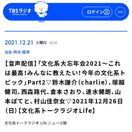
ログイン
マイページ
2021.12.21
火曜日
14:38
新規会員登録
ログイン
社会・政治・経済
【音声配信】「文化系大忘年会2021～これ
は最高！みんなに教えたい！今年の文化系ト
ピック」Part2▽鈴木謙介（charlie）、塚越
健司、西森路代、倉本さおり、速水健朗、山
本ぽてと、村山佳奈女▽2021年12月26日
今日の番組表
（日）【文化系トークラジオLife】
週間番組表
トピックス
文化系トークラジオ Life ニュース版
TBS Podcast