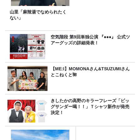
山里「麻辣湯でなめられたく
ない」
空気階段 第9回単独公演 『●●●』 公式ツ
アーグッズの詳細発表！
【ME:I】MOMONAさん&TSUZUMIさん
とこねくと🌺
きしたかの高野のキラーフレーズ「ビッ
グサンダー喝！！」Ｔシャツ新作が発売
決定！