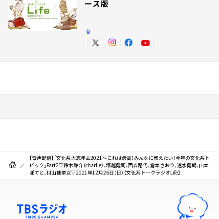
ース版
【音声配信】「文化系大忘年会2021～これは最高！みんなに教えたい！今年の文化系ト
ピック」Part2▽鈴木謙介（charlie）、塚越健司、西森路代、倉本さおり、速水健朗、山本
ぽてと、村山佳奈女▽2021年12月26日（日）【文化系トークラジオLife】