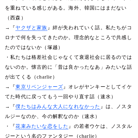
を重ねている感じがある。海外、韓国にはまだない
（西森）
→『
ヤクザと家族
』絆が失われていく話。私たちがコ
ロナで何を失ってきたのか。理念的なところで共感し
たのではないか（塚越）
・私たちは格差社会じゃなくて衰退社会に居るのでは
ないのか。懐古的に「昔は良かったなあ」みたいな話
が出てくる（
charlie
）
→『
東京リベンジャーズ
』オレがヤンキーとしてイケ
てた時代に戻ってもう一回やり直す話（速水）
→『
僕たちはみんな大人になれなかった
』は、ノスタ
ルジーなのか、今の解釈なのか（速水）
・『
花束みたいな恋をした
』の若者ウケは、ノスタル
ジーという名のファンタジー（
charlie
）