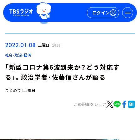
ログイン
マイページ
2022.01.08
土曜日
14:38
新規会員登録
ログイン
社会・政治・経済
「新型コロナ第6波到来か？どう対応す
る」。政治学者・佐藤信さんが語る
まとめて！土曜日
この記事をシェア
今日の番組表
週間番組表
トピックス
TBS Podcast