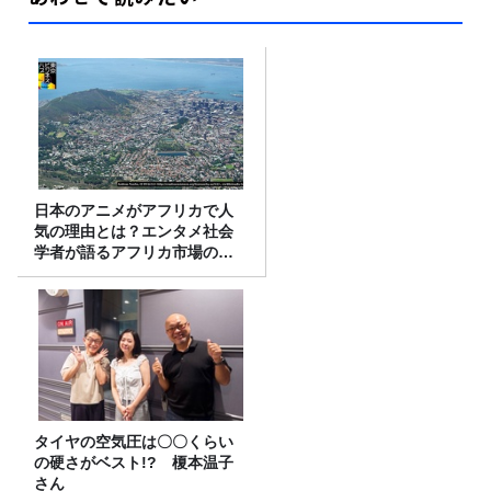
日本のアニメがアフリカで人
気の理由とは？エンタメ社会
学者が語るアフリカ市場のリ
アル
タイヤの空気圧は〇〇くらい
の硬さがベスト!? 榎本温子
さん