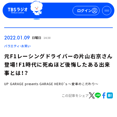
ログイン
マイページ
2022.01.09
日曜日
14:38
新規会員登録
ログイン
バラエティ・お笑い
元F1レーシングドライバーの片山右京さん
登場！F1時代に死ぬほど後悔したある出来
事とは！？
UP GARAGE presents GARAGE HERO’ｓ～愛車のこだわり～
今日の番組表
この記事をシェア
週間番組表
トピックス
TBS Podcast