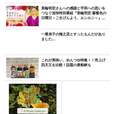
美輪明宏さんへの感謝と平和への思いを
つなぐ追悼特別番組『美輪明宏 薔薇色の
日曜日～ごきげんよう、ルンルン～』
8/9（日）16時放送
一番弟子の梅之丞とすったもんだがあり
ました…
これが美味い、めんつゆ特集！！売上げ
四天王を比較！話題の唐船峡も