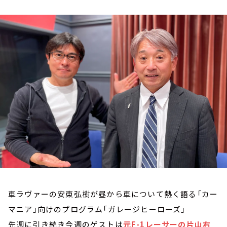
お知らせ
イベント・グッズ
YouTube
会社情報
車ラヴァーの安東弘樹が昼から車について熱く語る「カー
マニア」向けのプログラム「ガレージヒーローズ」
先週に引き続き今週のゲストは
元F-1レーサーの片山右