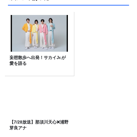
妄想散歩へ出発！サカイJr.が
愛を語る
【7/28放送】那須川天心❌浦野
芽良アナ