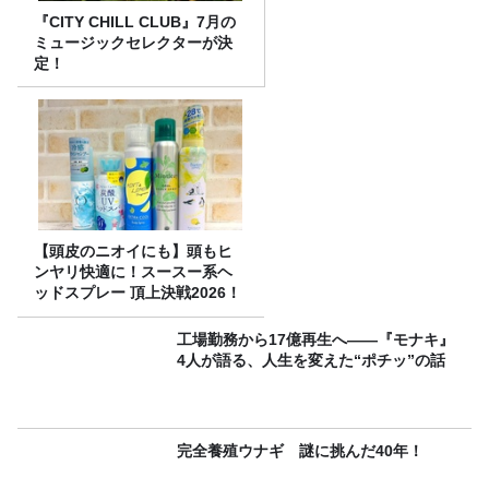
『CITY CHILL CLUB』7月の
ミュージックセレクターが決
定！
【頭皮のニオイにも】頭もヒ
ンヤリ快適に！スースー系ヘ
ッドスプレー 頂上決戦2026！
工場勤務から17億再生へ——『モナキ』
4人が語る、人生を変えた“ポチッ”の話
完全養殖ウナギ 謎に挑んだ40年！