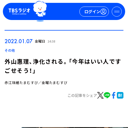
ログイン
マイページ
2022.01.07
金曜日
14:38
新規会員登録
ログイン
その他
外山惠理、浄化される。「今年はいい人です
ごせそう！」
赤江珠緒たまむすび／金曜たまむすび
この記事をシェア
今日の番組表
週間番組表
トピックス
TBS Podcast