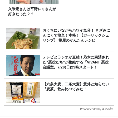
久米宏さんは平野レミさんが
好きだった？？
おうちにいながらハワイ気分！ きざみに
んにくで簡単！本格！【ガーリックシュ
リンプ】 桃屋のかんたんレシピ
テレビとラジオが直結！乃木に粛清され
た“悪役たち”が集結する『VIVANT 悪役
会議室』7/26(日)23時スタート！
【六条大麦、二条大麦】意外と知らない
『麦茶』飲み比べてみた！
Recommended by