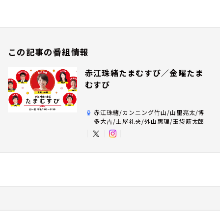
この記事の番組情報
赤江珠緒たまむすび／金曜たま
むすび
赤江珠緒/カンニング竹山/山里亮太/博
多大吉/土屋礼央/外山惠理/玉袋筋太郎