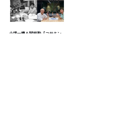
小堺一機＆関根勤『コサキン
DEワァオ！』放送開始45周年
記念イベントが10月17日
（土）に開催決定！本日より
FC先行受付スタート！
『映画ちいかわ 人魚の島のひみつ』を観
に行ったのはいいけれど…
パラコードやアウトドアコードを使った
手芸に挑戦！デジタルデトックスにも！
【100円ショップで買える！】スースー
系ボディシート頂上決戦２０２６