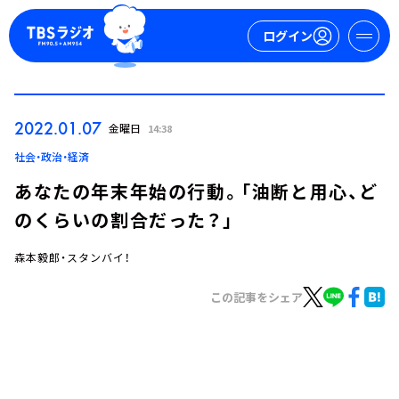
ログイン
マイページ
2022.01.07
金曜日
14:38
新規会員登録
ログイン
社会・政治・経済
あなたの年末年始の行動。「油断と用心、ど
のくらいの割合だった？」
森本毅郎・スタンバイ！
この記事をシェア
今日の番組表
週間番組表
トピックス
TBS Podcast