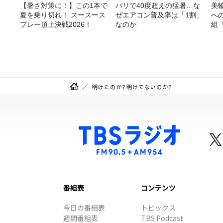
【暑さ対策に！】この1本で
パリで40度超えの猛暑…な
美
夏を乗り切れ！ スースース
ぜエアコン普及率は「1割」
へ
プレー頂上決戦2026！
なのか
組
日
～』
明けたのか？明けてないのか？
番組表
コンテンツ
今日の番組表
トピックス
週間番組表
TBS Podcast