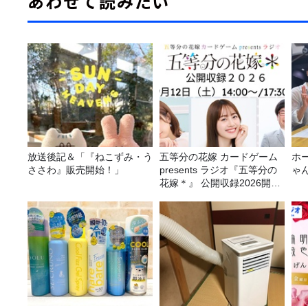
あわせて読みたい
放送後記＆「『ねこずみ・う
五等分の花嫁 カードゲーム
ホ
ささわ』販売開始！」
presents ラジオ『五等分の
ゃ
花嫁＊』 公開収録2026開催
決定！