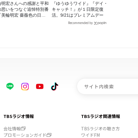
輪明宏さんへの感謝と平和
『ゆうゆうワイド』『デイ・
の思いをつなぐ追悼特別番
キャッチ！』が１日限定復
『美輪明宏 薔薇色の日曜
活。9/21はプレミアムデー
～ごきげんよう、ルンルン
Recommended by
8/9（日）16時放送
TBSラジオ情報
TBSラジオ関連情報
会社情報
TBSラジオの聴き方
プロモーションガイド
ワイドFM