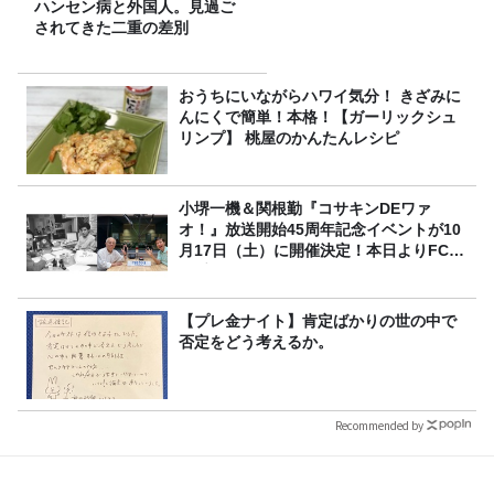
ハンセン病と外国人。見過ご
されてきた二重の差別
おうちにいながらハワイ気分！ きざみに
んにくで簡単！本格！【ガーリックシュ
リンプ】 桃屋のかんたんレシピ
小堺一機＆関根勤『コサキンDEワァ
オ！』放送開始45周年記念イベントが10
月17日（土）に開催決定！本日よりFC先
行受付スタート！
【プレ金ナイト】肯定ばかりの世の中で
否定をどう考えるか。
Recommended by