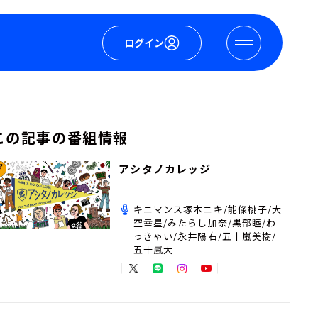
ログイン
この記事の番組情報
アシタノカレッジ
キニマンス塚本ニキ/能條桃子/大
空幸星/みたらし加奈/黒部睦/わ
っきゃい/永井陽右/五十嵐美樹/
五十嵐大