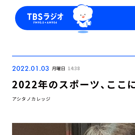
今日の番組表
トピッ
週間番組表
TBS
Podca
お知ら
2022.01.03
月曜日
14:38
2022年のスポーツ、ここ
アシタノカレッジ