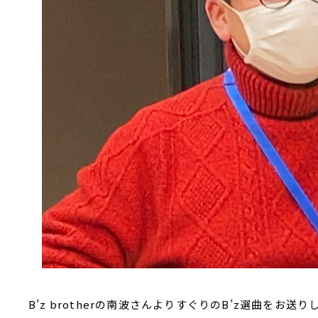
B’z brother
の南波さんよりすぐりの
B’z
選曲をお送りし