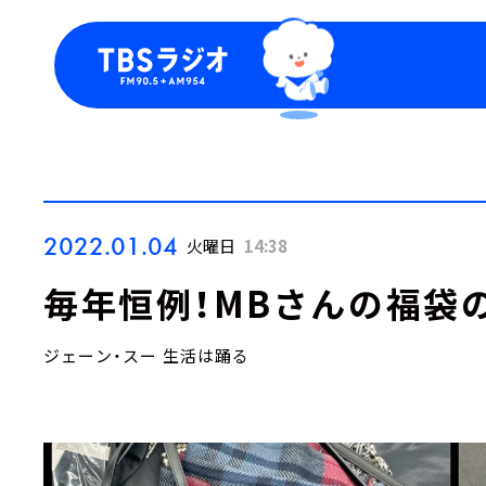
今日の番組表
トピッ
週間番組表
TBS
Podca
お知ら
2022.01.04
火曜日
14:38
毎年恒例！MBさんの福袋
ジェーン・スー 生活は踊る