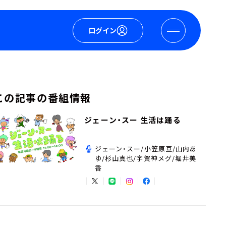
ログイン
この記事の番組情報
ジェーン・スー 生活は踊る
ジェーン・スー/小笠原亘/山内あ
ゆ/杉山真也/宇賀神メグ/堀井美
香