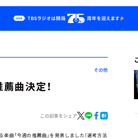
クス
イベント・グッ
ズ
st
YouTube
せ
会社情報
その他
推薦曲決定！
この記事をシェア
る楽曲「今週の推薦曲」を発表しました！選考方法