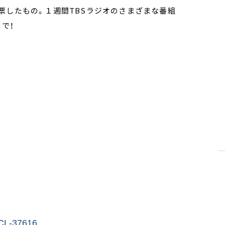
票したもの。１週間TBSラジオのさまざまな番組
で！​
CL-37616