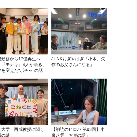
場勤務から17億再生へ
JUNKおぎやはぎ「小木、矢
—『モナキ』4人が語る、
作のお父さんになる」
生を変えた“ポチッ”の話
京大学・西成教授に聞く、
【朗読のヒロバ 第93回】小
滞の謎！
泉八雲「お貞の話」