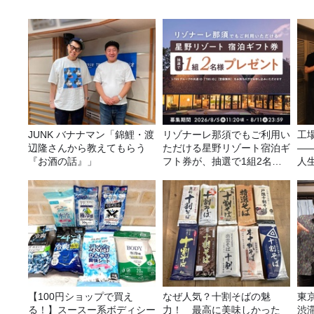
JUNK バナナマン「錦鯉・渡
リゾナーレ那須でもご利用い
工
辺隆さんから教えてもらう
ただける星野リゾート宿泊ギ
—
『お酒の話』」
フト券が、抽選で1組2名様
人
にプレゼント！
【100円ショップで買え
なぜ人気？十割そばの魅
東
る！】スースー系ボディシー
力！ 最高に美味しかった
渋