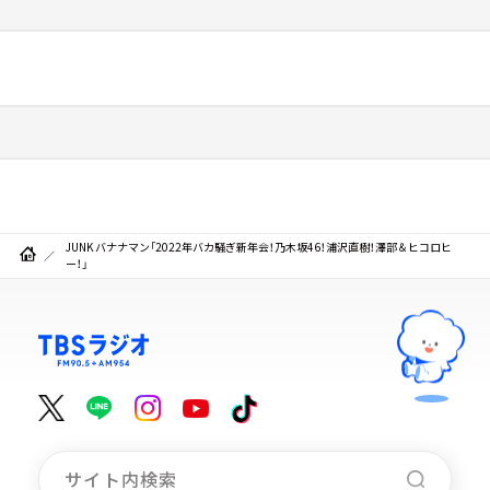
JUNK バナナマン「2022年バカ騒ぎ新年会！乃木坂46！浦沢直樹！澤部＆ヒコロヒ
ー！」