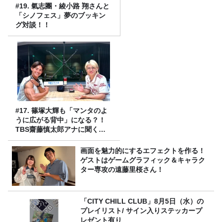
#19. 氣志團・綾小路 翔さんと
「シノフェス」夢のブッキン
グ対談！！
#17. 篠塚大輝も「マンタのよ
うに広がる背中」になる？！
TBS齋藤慎太郎アナに聞くメ
ンズフィジークの魅力！！
画面を魅力的にするエフェクトを作る！
ゲストはゲームグラフィック＆キャラク
ター専攻の遠藤里桜さん！
「CITY CHILL CLUB」8月5日（水）の
プレイリスト/ サイン入りステッカープ
レゼント有り