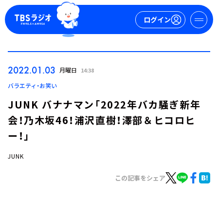
ログイン
マイページ
2022.01.03
月曜日
14:38
新規会員登録
ログイン
バラエティ・お笑い
JUNK バナナマン「2022年バカ騒ぎ新年
会！乃木坂46！浦沢直樹！澤部＆ヒコロヒ
ー！」
JUNK
今日の番組表
この記事をシェア
週間番組表
トピックス
TBS Podcast