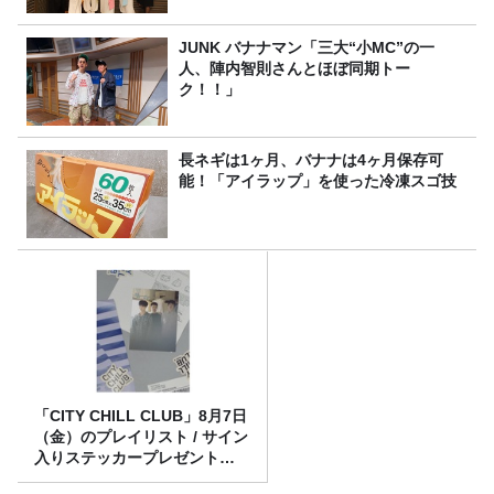
JUNK バナナマン「三大“小MC”の一
人、陣内智則さんとほぼ同期トー
ク！！」
長ネギは1ヶ月、バナナは4ヶ月保存可
能！「アイラップ」を使った冷凍スゴ技
「CITY CHILL CLUB」8月7日
（金）のプレイリスト / サイン
入りステッカープレゼント有
り