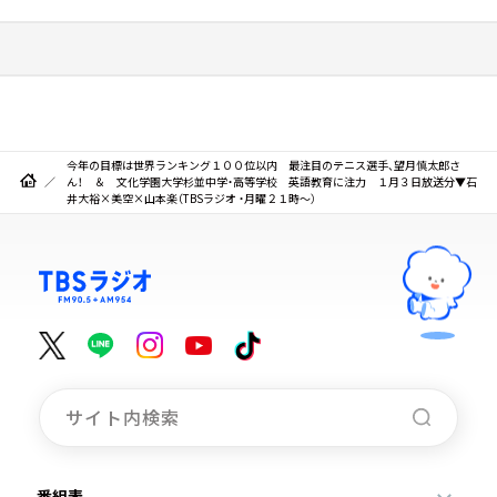
今年の目標は世界ランキング１００位以内 最注目のテニス選手、望月慎太郎さ
ん！ ＆ 文化学園大学杉並中学・高等学校 英語教育に注力 １月３日放送分▼石
井大裕×美空×山本楽（TBSラジオ ・月曜２１時～）
番組表