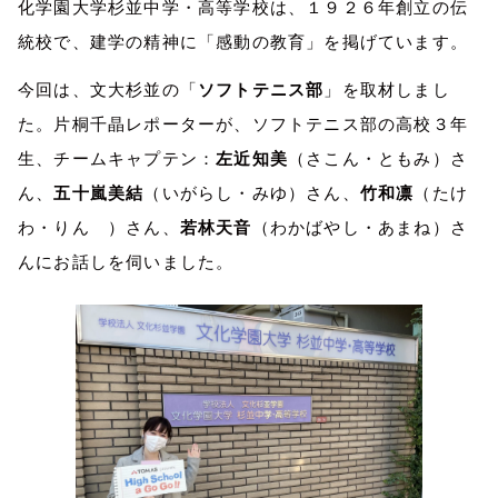
化学園大学杉並中学・高等学校は、１９２６年創立の伝
統校で、建学の精神に「感動の教育」を掲げています。
今回は、文大杉並の「
ソフトテニス部
」を取材しまし
た。片桐千晶レポーターが、ソフトテニス部の高校３年
生、チームキャプテン：
左近知美
（さこん・ともみ）さ
ん、
五十嵐美結
（いがらし・みゆ）さん、
竹和凛
（たけ
わ・りん ）さん、
若林天音
（わかばやし・あまね）さ
んにお話しを伺いました。