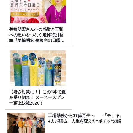
美輪明宏さんへの感謝と平和
への思いをつなぐ追悼特別番
組『美輪明宏 薔薇色の日曜日
～ごきげんよう、ルンルン
～』8/9（日）16時放送
【暑さ対策に！】この1本で夏
を乗り切れ！ スースースプレ
ー頂上決戦2026！
工場勤務から17億再生へ——『モナキ』
4人が語る、人生を変えた“ポチッ”の話