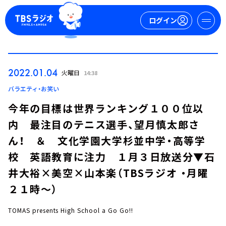
ログイン
マイページ
2022.01.04
火曜日
14:38
新規会員登録
ログイン
バラエティ・お笑い
今年の目標は世界ランキング１００位以
内 最注目のテニス選手、望月慎太郎さ
ん！ ＆ 文化学園大学杉並中学・高等学
校 英語教育に注力 １月３日放送分▼石
井大裕×美空×山本楽（TBSラジオ ・月曜
今日の番組表
２１時～）
週間番組表
トピックス
TOMAS presents High School a Go Go!!
TBS Podcast