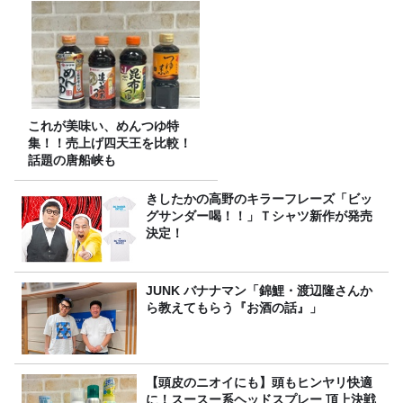
これが美味い、めんつゆ特
集！！売上げ四天王を比較！
話題の唐船峡も
きしたかの高野のキラーフレーズ「ビッ
グサンダー喝！！」Ｔシャツ新作が発売
決定！
JUNK バナナマン「錦鯉・渡辺隆さんか
ら教えてもらう『お酒の話』」
【頭皮のニオイにも】頭もヒンヤリ快適
に！スースー系ヘッドスプレー 頂上決戦